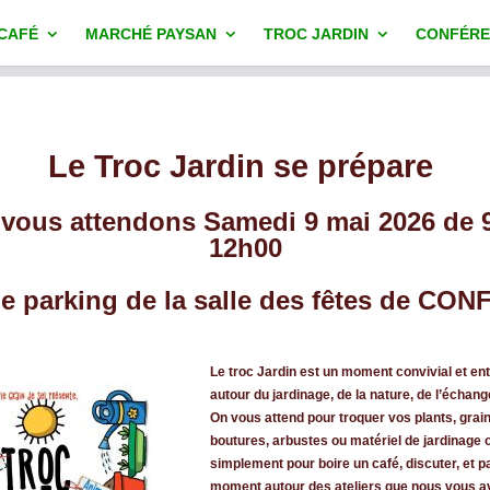
 CAFÉ
MARCHÉ PAYSAN
TROC JARDIN
CONFÉRE
Le Troc Jardin se prépare
vous attendons Samedi 9 mai 2026 de 
12h00
le parking de la salle des fêtes de CO
Le troc Jardin est un moment convivial et ent
autour du jardinage, de la nature, de l’échang
On vous attend pour troquer vos plants, grai
boutures, arbustes ou matériel de jardinage o
simplement pour boire un café, discuter, et p
moment autour des ateliers que nous vous a