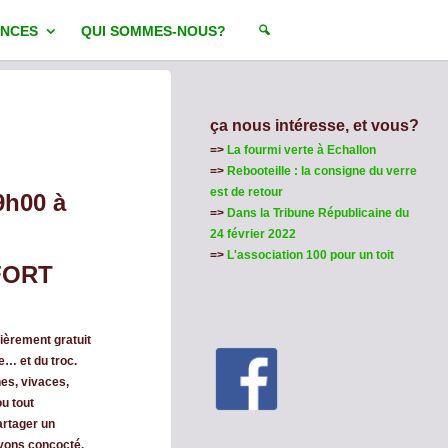
NCES
QUI SOMMES-NOUS?
ça nous intéresse, et vous?
=>
La fourmi verte à Echallon
=>
Rebooteille : la consigne du verre
est de retour
9h00 à
=>
Dans la Tribune Républicaine du
24 février 2022
=>
L'association 100 pour un toit
NFORT
ièrement gratuit
e… et du troc.
nes, vivaces,
u tout
artager un
vons concocté.