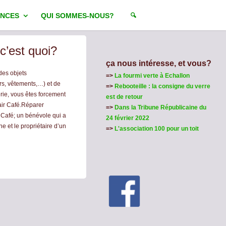
NCES
QUI SOMMES-NOUS?
c’est quoi?
ça nous intéresse, et vous?
des objets
=>
La fourmi verte à Echallon
rs, vêtements,…) et de
=>
Rebooteille : la consigne du verre
rie, vous êtes forcement
est de retour
air Café.Réparer
=>
Dans la Tribune Républicaine du
 Café; un bénévole qui a
24 février 2022
et le propriétaire d’un
=>
L'association 100 pour un toit