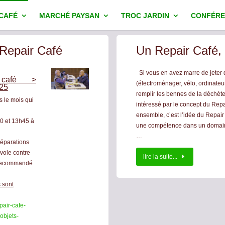
 CAFÉ
MARCHÉ PAYSAN
TROC JARDIN
CONFÉRE
 Repair Café
Un Repair Café, 
Si vous en avez marre de jeter 
r café >
(électroménager, vélo, ordinateu
025
remplir les bennes de la déchète
s le mois qui
intéressé par le concept du Rep
ensemble, c’est l’idée du Repair
0 et 13h45 à
une compétence dans un domaine 
…
réparations
vole contre
lire la suite...
 (recommandé
 sont
pair-
cafe-
objets-