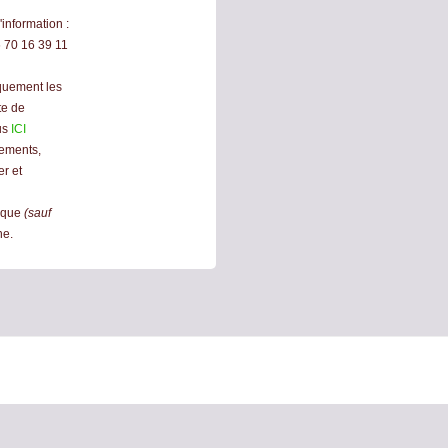
information :
 70 16 39 11
quement les
te de
us
ICI
ements,
r et
tique
(
sauf
ne.