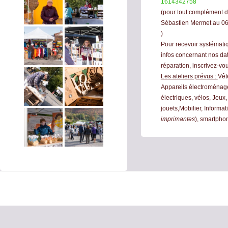
1614342758
(pour tout complément d'
Sébastien Mermet au 06
)
Pour recevoir systémati
infos concernant nos da
réparation, inscrivez-vo
Les ateliers prévus :
Vêt
Appareils électroménage
électriques, vélos, Jeux,
jouets,Mobilier, Informa
imprimantes
), smartpho