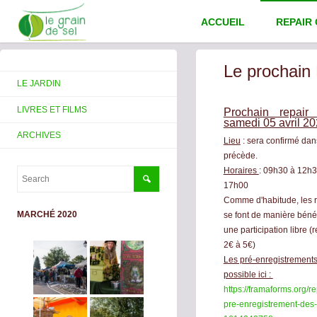
ACCUEIL
REPAIR
Le prochain
LE JARDIN
LIVRES ET FILMS
Prochain repai
samedi 05 avril 2
ARCHIVES
Lieu
: sera confirmé dan
précède.
Horaires
: 09h30 à 12h3
17h00
Comme d'habitude, les 
MARCHÉ 2020
se font de manière béné
une participation libre
2€ à 5€)
Les pré-enregistrements
possible ici :
https://framaforms.org/re
pre-enregistrement-des-