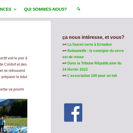
NCES
QUI SOMMES-NOUS?
ça nous intéresse, et vous?
=>
La fourmi verte à Echallon
=>
Rebooteille : la consigne du verre
est de retour
ctif voit le jour à
=>
Dans la Tribune Républicaine du
de Confort et des
24 février 2022
el se retrouvent
=>
L'association 100 pour un toit
 préparer le futur
herbe va pourrir