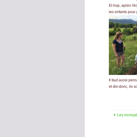
Et hop, après l'é
les enfants pour
Il faut aussi pen
et dis-donc, ils 
Les incroya